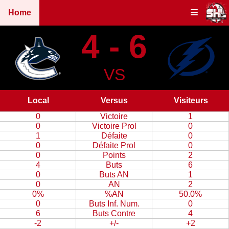
Home
4 - 6
VS
Local
Versus
Visiteurs
0
Victoire
1
0
Victoire Prol
0
1
Défaite
0
0
Défaite Prol
0
0
Points
2
4
Buts
6
0
Buts AN
1
0
AN
2
0%
%AN
50.0%
0
Buts Inf. Num.
0
6
Buts Contre
4
-2
+/-
+2