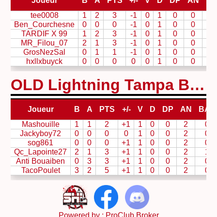
Joueur
B
A
PTS
+/-
V
D
DP
AN
B
tee0008
1
2
3
-1
0
1
0
0
0
Ben_Courchesne
0
0
0
-1
0
1
0
0
0
TARDIF X 99
1
2
3
-1
0
1
0
0
0
MR_Filou_07
2
1
3
-1
0
1
0
0
0
GrosNezSal
0
1
1
-1
0
1
0
0
0
hxllxbuyck
0
0
0
0
0
1
0
0
0
OLD Lightning Tampa Bay
Joueur
B
A
PTS
+/-
V
D
DP
AN
BAN
Mashouille
1
1
2
+1
1
0
0
2
0
Jackyboy72
0
0
0
0
1
0
0
2
0
sog861
0
0
0
+1
1
0
0
2
0
Qc_Lapointe27
2
1
3
+1
1
0
0
2
1
Anti Bouaiben
0
3
3
+1
1
0
0
2
0
TacoPoulet
3
2
5
+1
1
0
0
2
0
Powered by :
ProClub Broker