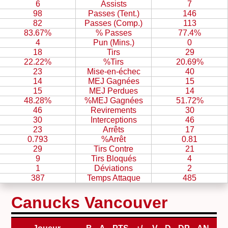
6
Assists
7
98
Passes (Tent.)
146
82
Passes (Comp.)
113
83.67%
% Passes
77.4%
4
Pun (Mins.)
0
18
Tirs
29
22.22%
%Tirs
20.69%
23
Mise-en-échec
40
14
MEJ Gagnées
15
15
MEJ Perdues
14
48.28%
%MEJ Gagnées
51.72%
46
Revirements
30
30
Interceptions
46
23
Arrêts
17
0.793
%Arrêt
0.81
29
Tirs Contre
21
9
Tirs Bloqués
4
1
Déviations
2
387
Temps Attaque
485
Canucks Vancouver