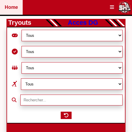
Home
Tryouts
Acces DG