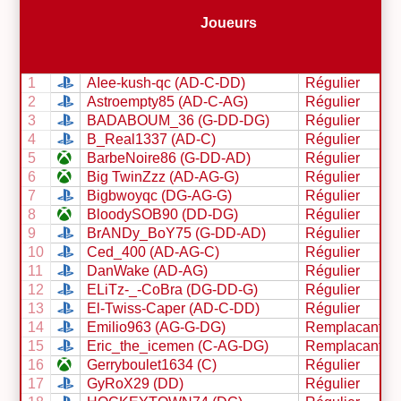
Joueurs
1
AIee-kush-qc (AD-C-DD)
Régulier
2
Astroempty85 (AD-C-AG)
Régulier
3
BADABOUM_36 (G-DD-DG)
Régulier
4
B_Real1337 (AD-C)
Régulier
5
BarbeNoire86 (G-DD-AD)
Régulier
6
Big TwinZzz (AD-AG-G)
Régulier
7
Bigbwoyqc (DG-AG-G)
Régulier
8
BloodySOB90 (DD-DG)
Régulier
9
BrANDy_BoY75 (G-DD-AD)
Régulier
10
Ced_400 (AD-AG-C)
Régulier
11
DanWake (AD-AG)
Régulier
12
ELiTz-_-CoBra (DG-DD-G)
Régulier
13
El-Twiss-Caper (AD-C-DD)
Régulier
14
Emilio963 (AG-G-DG)
Remplacant
15
Eric_the_icemen (C-AG-DG)
Remplacant
16
Gerryboulet1634 (C)
Régulier
17
GyRoX29 (DD)
Régulier