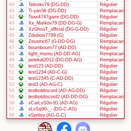
40
Tekniks79 (DG-DD)
Régulier
41
Ti-yan36 (DG-DD)
Remplacant
42
Toxx4747gamr (DG-DD)
Régulier
43
Xx_Markov79 (DD-DG-G)
Remplacant
44
XzGhosT_official (DG-G-DD)
Régulier
45
Zdubois7799 (G)
Régulier
46
Zeusmc87 (G-DD-DG)
Remplacant
47
boumboum77 (AD-DD)
Régulier
48
light_mumu (AD-DD-AG)
Remplacant
49
petekat2012 (DG-DD-AG)
Remplacant
50
test123 (AD-DD)
Régulier
51
test1234 (AD-C-G)
Régulier
52
test12345 (C-AD-DD)
Régulier
53
test3 (AD-AG-C)
Régulier
54
testbotdiscord (AD-AG-DD)
Régulier
55
testbotdiscord2 (AD-DD-DG)
Remplacant
56
xCarLsS0n-91 (AD-AG)
Régulier
57
xLvSq90-_- (DG-C-AG)
Régulier
58
xSpritsy (AG-G-C)
Régulier