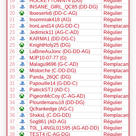
18
HOCKEYTOWN74 (DG)
Régulier
19
INSANE_GIRL_QC85 (DD-DG)
Régulier
20
IboeserIx6 (DD-C-AG)
Régulier
21
Insomniak418 (AG)
Régulier
22
IronLand14 (AG-DD-C)
Remplacant
23
Jedimick11 (AG-C-AD)
Régulier
24
KARMA1 (DD-DG-C)
Régulier
25
KnightHoly25 (DG)
Régulier
26
LaBineAuJonc (DG-DD-AG)
Régulier
27
MJP10-07-77 (G)
Régulier
28
Malagu9696 (G-C-AD)
Remplacant
29
Mistorche (C-DD-DG)
Remplacant
30
Panda_26QC (DG)
Régulier
31
Papouille14 (G-DD-C)
Régulier
32
PatrickSTJ (AD-C)
Régulier
33
PigeonMcCoy (C-AG-AD)
Remplacant
34
Plourdemanu18 (DD-DG)
Régulier
35
Qcfrankedge (AG-C)
Régulier
36
ShxkxL (C-DG-DD)
Remplacant
37
Sog861 (AD-AG)
Régulier
38
T0L_L4NGL01S95 (AG-AD-DD)
Régulier
39
TEST4 (C-AG-DG)
Régulier