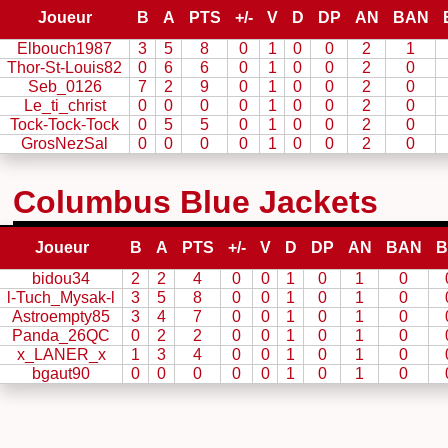
Joueur
B
A
PTS
+/-
V
D
DP
AN
BAN
Elbouch1987
3
5
8
0
1
0
0
2
1
Thor-St-Louis82
0
6
6
0
1
0
0
2
0
Seb_0126
7
2
9
0
1
0
0
2
0
Le_ti_christ
0
0
0
0
1
0
0
2
0
Tock-Tock-Tock
0
5
5
0
1
0
0
2
0
GrosNezSal
0
0
0
0
1
0
0
2
0
Columbus Blue Jackets
Joueur
B
A
PTS
+/-
V
D
DP
AN
BAN
B
bidou34
2
2
4
0
0
1
0
1
0
l-Tuch_Mysak-l
3
5
8
0
0
1
0
1
0
Astroempty85
3
4
7
0
0
1
0
1
0
Panda_26QC
0
2
2
0
0
1
0
1
0
x_LANER_x
1
3
4
0
0
1
0
1
0
bgaut90
0
0
0
0
0
1
0
1
0