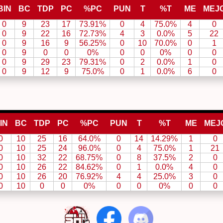
BIN
BC
TDP
PC
%PC
PUN
T
%T
ME
MEJ
0
9
23
17
73.91%
0
4
75.0%
4
0
0
9
22
16
72.73%
4
3
0.0%
5
22
0
9
16
9
56.25%
0
10
70.0%
0
1
0
9
0
0
0%
0
0
0%
0
0
0
9
29
23
79.31%
0
2
0.0%
1
0
0
9
12
9
75.0%
0
1
0.0%
6
0
IN
BC
TDP
PC
%PC
PUN
T
%T
ME
MEJ
0
10
25
16
64.0%
0
14
14.29%
1
0
0
10
25
24
96.0%
0
4
75.0%
1
21
0
10
32
22
68.75%
0
8
37.5%
2
0
0
10
26
22
84.62%
0
1
0.0%
4
0
0
10
26
20
76.92%
4
4
25.0%
3
0
0
10
0
0
0%
0
0
0%
0
0