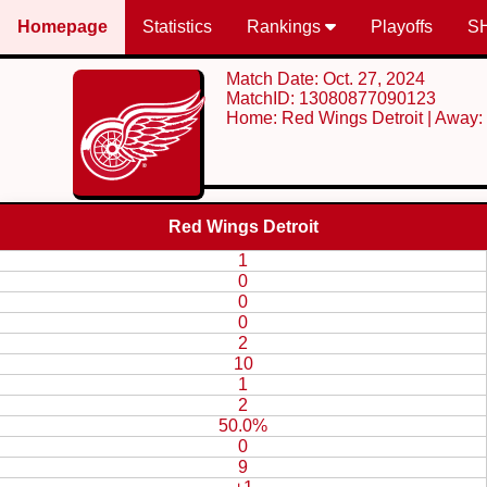
Homepage
Statistics
Rankings
Playoffs
S
Match Date: Oct. 27, 2024
MatchID: 13080877090123
Home: Red Wings Detroit | Away:
Red Wings Detroit
1
0
0
0
2
10
1
2
50.0%
0
9