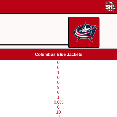
Columbus Blue Jackets
0
0
1
0
0
9
0
1
0.0%
0
10