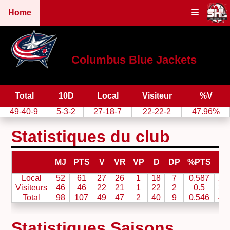
Home
Columbus Blue Jackets
Total
10D
Local
Visiteur
%V
49-40-9
5-3-2
27-18-7
22-22-2
47.96%
Statistiques du club
MJ
PTS
V
VR
VP
D
DP
%PTS
B
Local
52
61
27
26
1
18
7
0.587
23
Visiteurs
46
46
22
21
1
22
2
0.5
20
Total
98
107
49
47
2
40
9
0.546
43
Statistiques Saisons