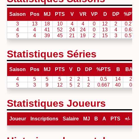
Saison
Pos
MJ
PTS
V
VR
VP
D
DP
%PTS
3
13
18
10
4
4
0
12
2
0.278
4
4
41
52
24
24
0
13
4
0.634
5
4
39
45
21
19
2
15
3
0.577
Statistiques Séries
Saison
Pos
MJ
PTS
V
D
DP
%PTS
B
BAN
4
5
5
5
2
2
1
0.5
14
2
5
3
9
12
5
2
2
0.667
40
0
Statistiques Joueurs
Joueur
Inscriptions
Salaire
MJ
B
A
PTS
+/-
V