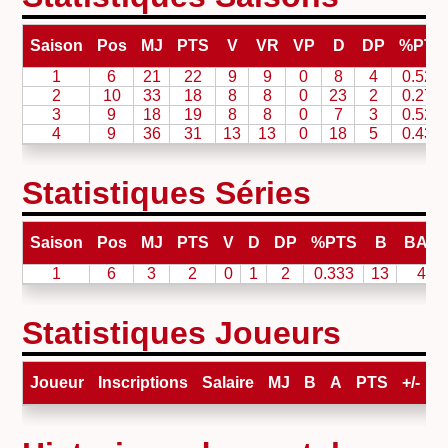
Saison
Pos
MJ
PTS
V
VR
VP
D
DP
%PTS
1
6
21
22
9
9
0
8
4
0.524
2
10
33
18
8
8
0
23
2
0.273
3
9
18
19
8
8
0
7
3
0.528
4
9
36
31
13
13
0
18
5
0.431
Statistiques Séries
Saison
Pos
MJ
PTS
V
D
DP
%PTS
B
BAN
1
6
3
2
0
1
2
0.333
13
4
Statistiques Joueurs
Joueur
Inscriptions
Salaire
MJ
B
A
PTS
+/-
V