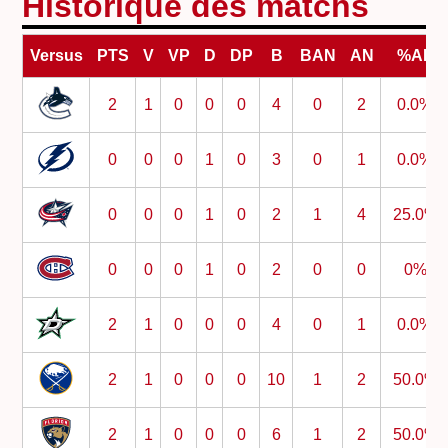
Historique des matchs
Versus
PTS
V
VP
D
DP
B
BAN
AN
%AN
2
1
0
0
0
4
0
2
0.0%
0
0
0
1
0
3
0
1
0.0%
0
0
0
1
0
2
1
4
25.0%
0
0
0
1
0
2
0
0
0%
2
1
0
0
0
4
0
1
0.0%
2
1
0
0
0
10
1
2
50.0%
2
1
0
0
0
6
1
2
50.0%