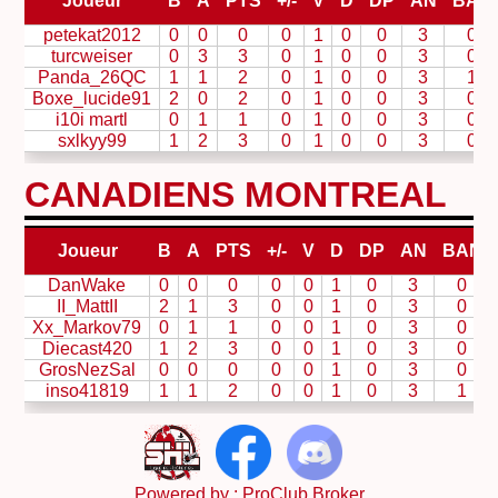
Joueur
B
A
PTS
+/-
V
D
DP
AN
BAN
petekat2012
0
0
0
0
1
0
0
3
0
turcweiser
0
3
3
0
1
0
0
3
0
Panda_26QC
1
1
2
0
1
0
0
3
1
Boxe_lucide91
2
0
2
0
1
0
0
3
0
i10i martl
0
1
1
0
1
0
0
3
0
sxlkyy99
1
2
3
0
1
0
0
3
0
CANADIENS MONTREAL
Joueur
B
A
PTS
+/-
V
D
DP
AN
BAN
DanWake
0
0
0
0
0
1
0
3
0
II_MattII
2
1
3
0
0
1
0
3
0
Xx_Markov79
0
1
1
0
0
1
0
3
0
Diecast420
1
2
3
0
0
1
0
3
0
GrosNezSal
0
0
0
0
0
1
0
3
0
inso41819
1
1
2
0
0
1
0
3
1
Powered by :
ProClub Broker