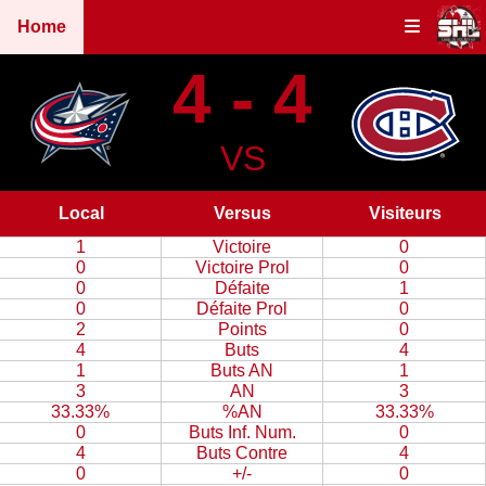
Home
4 - 4
VS
Local
Versus
Visiteurs
1
Victoire
0
0
Victoire Prol
0
0
Défaite
1
0
Défaite Prol
0
2
Points
0
4
Buts
4
1
Buts AN
1
3
AN
3
33.33%
%AN
33.33%
0
Buts Inf. Num.
0
4
Buts Contre
4
0
+/-
0