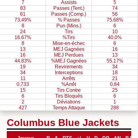
7
Assists
5
83
Passes (Tent.)
74
61
Passes (Comp.)
56
73.49%
% Passes
75.68%
8
Pun (Mins.)
6
24
Tirs
10
16.67%
%Tirs
40.0%
8
Mise-en-échec
6
13
MEJ Gagnées
16
16
MEJ Perdues
13
44.83%
%MEJ Gagnées
55.17%
19
Revirements
34
34
Interceptions
18
11
Arrêts
21
0.733
%Arrêt
0.84
15
Tirs Contre
25
6
Tirs Bloqués
6
2
Déviations
1
427
Temps Attaque
288
Columbus Blue Jackets