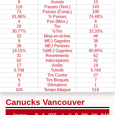
8
Assists
10
118
Passes (Tent.)
145
73
Passes (Comp.)
108
61.86%
% Passes
74.48%
4
Pun (Mins.)
8
26
Tirs
21
30.77%
%Tirs
33.33%
32
Mise-en-échec
46
9
MEJ Gagnées
38
38
MEJ Perdues
9
19.15%
%MEJ Gagnées
80.85%
31
Revirements
62
62
Interceptions
32
17
Arrêts
19
0.708
%Arrêt
0.704
24
Tirs Contre
27
5
Tirs Bloqués
7
0
Déviations
1
426
Temps Attaque
516
Canucks Vancouver