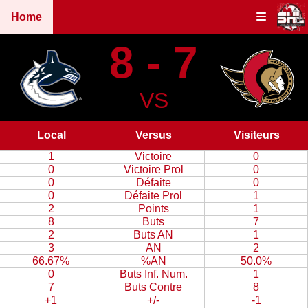
Home
8 - 7
VS
Local
Versus
Visiteurs
1
Victoire
0
0
Victoire Prol
0
0
Défaite
0
0
Défaite Prol
1
2
Points
1
8
Buts
7
2
Buts AN
1
3
AN
2
66.67%
%AN
50.0%
0
Buts Inf. Num.
1
7
Buts Contre
8
+1
+/-
-1