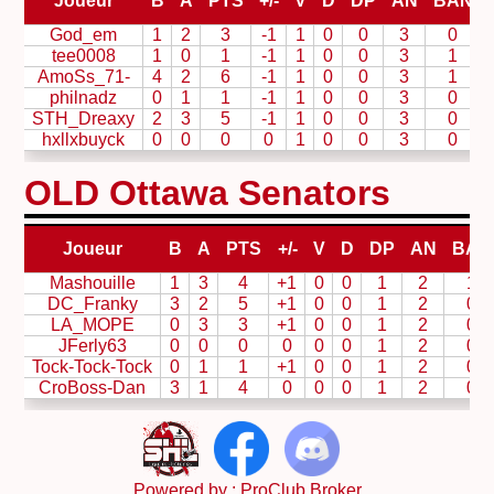
Joueur
B
A
PTS
+/-
V
D
DP
AN
BAN
God_em
1
2
3
-1
1
0
0
3
0
tee0008
1
0
1
-1
1
0
0
3
1
AmoSs_71-
4
2
6
-1
1
0
0
3
1
philnadz
0
1
1
-1
1
0
0
3
0
STH_Dreaxy
2
3
5
-1
1
0
0
3
0
hxllxbuyck
0
0
0
0
1
0
0
3
0
OLD Ottawa Senators
Joueur
B
A
PTS
+/-
V
D
DP
AN
BAN
Mashouille
1
3
4
+1
0
0
1
2
1
DC_Franky
3
2
5
+1
0
0
1
2
0
LA_MOPE
0
3
3
+1
0
0
1
2
0
JFerly63
0
0
0
0
0
0
1
2
0
Tock-Tock-Tock
0
1
1
+1
0
0
1
2
0
CroBoss-Dan
3
1
4
0
0
0
1
2
0
Powered by :
ProClub Broker