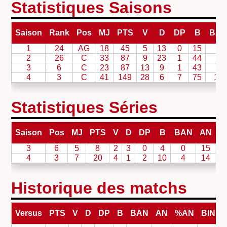
Statistiques Saisons
Saison
Rank
Pos
MJ
PTS
V
D
DP
B
BA
1
24
AG
18
45
5
13
0
15
0
2
26
C
33
87
9
23
1
44
2
3
6
C
23
87
13
9
1
43
3
4
3
C
41
149
28
6
7
75
16
Statistiques Séries
Saison
Pos
MJ
PTS
V
D
DP
B
BAN
AN
B
3
6
5
8
2
3
0
4
0
15
4
3
7
20
4
1
2
10
4
14
Historique des matchs
Versus
PTS
V
D
DP
B
BAN
AN
%AN
BIN