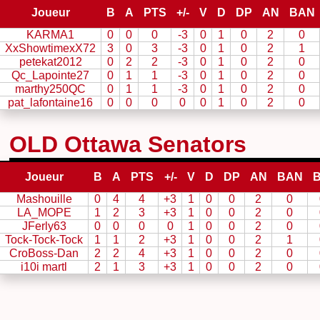
Joueur
B
A
PTS
+/-
V
D
DP
AN
BAN
KARMA1
0
0
0
-3
0
1
0
2
0
XxShowtimexX72
3
0
3
-3
0
1
0
2
1
petekat2012
0
2
2
-3
0
1
0
2
0
Qc_Lapointe27
0
1
1
-3
0
1
0
2
0
marthy250QC
0
1
1
-3
0
1
0
2
0
pat_lafontaine16
0
0
0
0
0
1
0
2
0
OLD Ottawa Senators
Joueur
B
A
PTS
+/-
V
D
DP
AN
BAN
B
Mashouille
0
4
4
+3
1
0
0
2
0
LA_MOPE
1
2
3
+3
1
0
0
2
0
JFerly63
0
0
0
0
1
0
0
2
0
Tock-Tock-Tock
1
1
2
+3
1
0
0
2
1
CroBoss-Dan
2
2
4
+3
1
0
0
2
0
i10i martl
2
1
3
+3
1
0
0
2
0