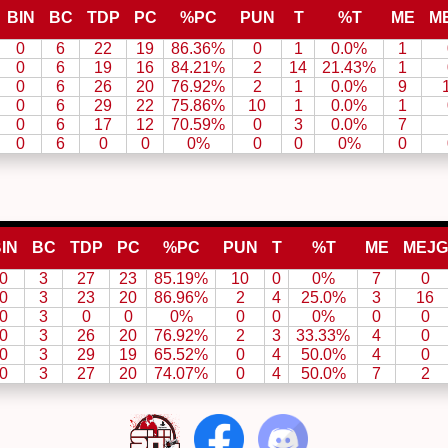
BIN
BC
TDP
PC
%PC
PUN
T
%T
ME
M
0
6
22
19
86.36%
0
1
0.0%
1
0
6
19
16
84.21%
2
14
21.43%
1
0
6
26
20
76.92%
2
1
0.0%
9
0
6
29
22
75.86%
10
1
0.0%
1
0
6
17
12
70.59%
0
3
0.0%
7
0
6
0
0
0%
0
0
0%
0
IN
BC
TDP
PC
%PC
PUN
T
%T
ME
MEJG
0
3
27
23
85.19%
10
0
0%
7
0
0
3
23
20
86.96%
2
4
25.0%
3
16
0
3
0
0
0%
0
0
0%
0
0
0
3
26
20
76.92%
2
3
33.33%
4
0
0
3
29
19
65.52%
0
4
50.0%
4
0
0
3
27
20
74.07%
0
4
50.0%
7
2