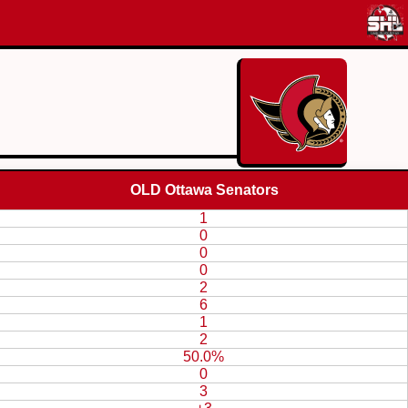
OLD Ottawa Senators
1
0
0
0
2
6
1
2
50.0%
0
3