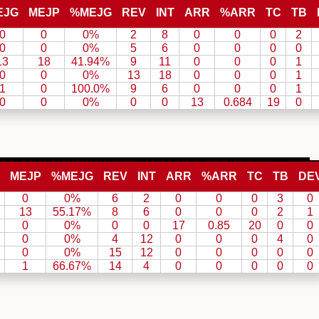
EJG
MEJP
%MEJG
REV
INT
ARR
%ARR
TC
TB
0
0
0%
2
8
0
0
0
2
0
0
0%
5
6
0
0
0
0
13
18
41.94%
9
11
0
0
0
1
0
0
0%
13
18
0
0
0
1
1
0
100.0%
9
6
0
0
0
1
0
0
0%
0
0
13
0.684
19
0
MEJP
%MEJG
REV
INT
ARR
%ARR
TC
TB
DE
0
0%
6
2
0
0
0
3
0
13
55.17%
8
6
0
0
0
2
1
0
0%
0
0
17
0.85
20
0
0
0
0%
4
12
0
0
0
4
0
0
0%
15
12
0
0
0
0
0
1
66.67%
14
4
0
0
0
0
0