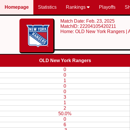
Homepage
Statistics
Rankings
Playoffs
S
Match Date: Feb. 23, 2025
MatchID: 22204105420211
Home: OLD New York Rangers | 
OLD New York Rangers
0
0
1
0
0
3
1
2
50.0%
0
6