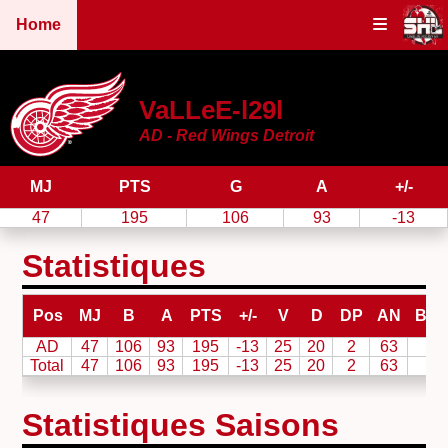
Home
VaLLeE-l29l
AD - Red Wings Detroit
MJ
PTS
G
A
+/-
47
195
106
93
-13
Statistiques
Pos
MJ
B
A
PTS
+/-
V
D
DP
AN
BA
AD
47
106
93
195
-13
25
20
2
63
5
Total
47
106
93
195
-13
25
20
2
63
5
Statistiques Saisons