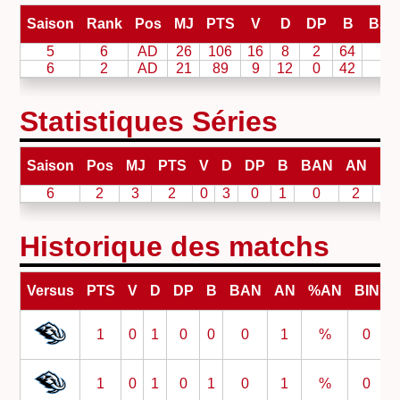
Saison
Rank
Pos
MJ
PTS
V
D
DP
B
BA
5
6
AD
26
106
16
8
2
64
4
6
2
AD
21
89
9
12
0
42
1
Statistiques Séries
Saison
Pos
MJ
PTS
V
D
DP
B
BAN
AN
BI
6
2
3
2
0
3
0
1
0
2
0
Historique des matchs
Versus
PTS
V
D
DP
B
BAN
AN
%AN
BIN
1
0
1
0
0
0
1
%
0
1
0
1
0
1
0
1
%
0